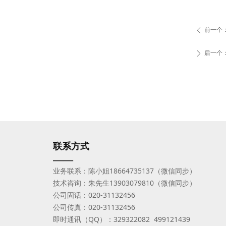
前一个
ꄴ
后一个
ꄲ
联系方式
——
业务联系：陈小姐18664735137（微信同步）
技术咨询：朱先生13903079810（微信同步）
公司固话：020-31132456
公司传真：020-31132456
即时通讯（QQ）：329322082 499121439