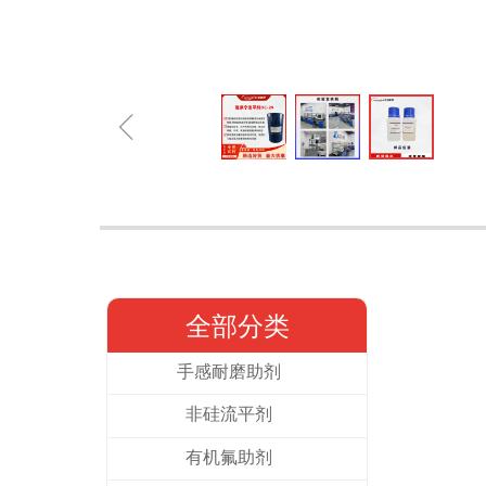
ꁆ
全部分类
手感耐磨助剂
非硅流平剂
有机氟助剂