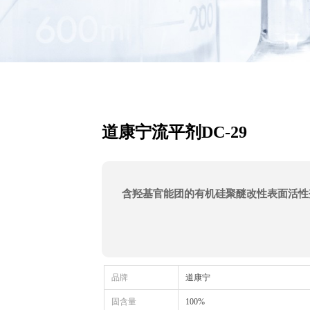
道康宁流平剂DC-29
含羟基官能团的有机硅聚醚改性表面活性
品牌
道康宁
固含量
100%